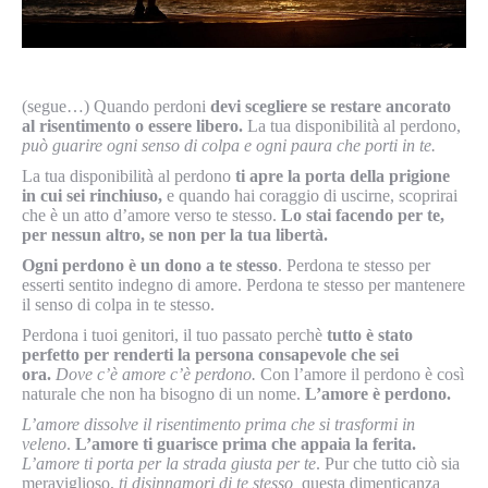
(segue…) Quando perdoni
devi scegliere se restare ancorato
al risentimento o essere libero.
La tua disponibilità al perdono,
può guarire ogni senso di colpa e ogni paura che porti in te.
La tua disponibilità al perdono
ti apre la porta della prigione
in cui sei rinchiuso,
e quando hai coraggio di uscirne, scoprirai
che è un atto d’amore verso te stesso.
Lo stai facendo per te,
per nessun altro, se non per la tua libertà.
Ogni perdono è un dono a te stesso
. Perdona te stesso per
esserti sentito indegno di amore. Perdona te stesso per mantenere
il senso di colpa in te stesso.
Perdona i tuoi genitori, il tuo passato perchè
tutto è stato
perfetto per renderti la persona consapevole che sei
ora.
Dove c’è amore c’è perdono.
Con l’amore il perdono è così
naturale che non ha bisogno di un nome.
L’amore è perdono.
L’amore dissolve il risentimento prima che si trasformi in
veleno
.
L’amore ti guarisce prima che appaia la ferita.
L’amore ti porta per la strada giusta per te
. Pur che tutto ciò sia
meraviglioso,
ti disinnamori di te stesso,
questa dimenticanza