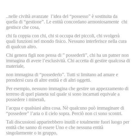
..nelle civiltà avanzate l’idea del “possesso” è sostituita da
quella di “gestione”. Le entità concordano armoniosamente chi
gestisce che cosa,
chi fa coppia con chi, chi si occupa dei piccoli, chi svolgerà
quali funzioni nel mondo fisico. Nessuno interferisce nella cura
di qualcun altro.
Chi genera figli non pensa di ” possederli”, chi ha un patner non
immagina di avere l’esclusività. Chi accetta di gestire qualcosa di
materiale,
non immagina di “possederlo”. Tutti si limitano ad amare e
prendersi cura di altre entità e di altri oggetti.
Per esempio, nessuno immagina che gestire un appezzamento di
terreno di quel pianeta sul quale si sono incarnati equivale a
possedere i minerali,
l’acqua e qualsiasi altra cosa. Nè qualcuno può immaginare di
“possedere” l’aria o il cielo sopra. Perciò non ci sono scontri.
Tali discussioni apparirebbero inutili e totalmente fuori luogo per
entità che sanno di essere Uno e che nessuna entità
singolarmente o in gruppo,