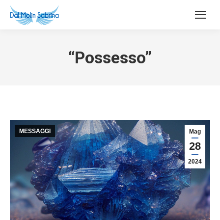
“Possesso”
MESSAGGI
Mag
28
2024