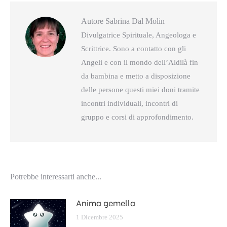
Autore
Sabrina Dal Molin
Divulgatrice Spirituale, Angeologa e
Scrittrice. Sono a contatto con gli
Angeli e con il mondo dell’Aldilà fin
da bambina e metto a disposizione
delle persone questi miei doni tramite
incontri individuali, incontri di
gruppo e corsi di approfondimento.
Potrebbe interessarti anche...
Anima gemella
1 Dicembre 2025