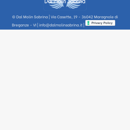
© Dal Molin Sabrina | Via Casette, 19 - 36042 Maragnole di
Breganze - VI |
info@dalmolinsabrina.it
|