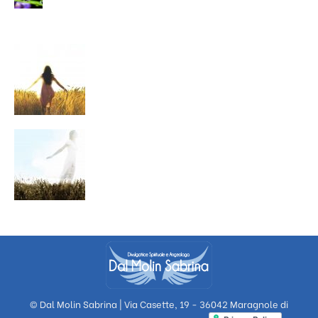
© Dal Molin Sabrina | Via Casette, 19 - 36042 Maragnole di