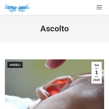
Ascolto
ANGELI
Set
1
2020