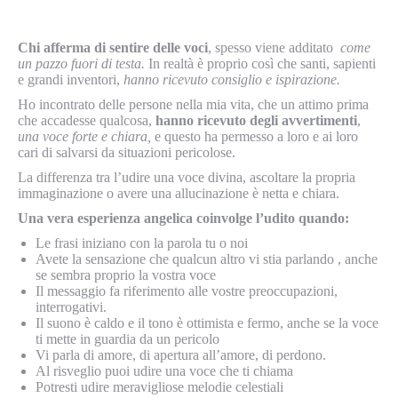
Chi afferma di sentire delle voci
, spesso viene additato
come
un pazzo fuori di testa.
In realtà è proprio così che santi, sapienti
e grandi inventori,
hanno ricevuto consiglio e ispirazione.
Ho incontrato delle persone nella mia vita, che un attimo prima
che accadesse qualcosa,
hanno ricevuto degli avvertimenti
,
una voce forte e chiara,
e questo ha permesso a loro e ai loro
cari di salvarsi da situazioni pericolose.
La differenza tra l’udire una voce divina, ascoltare la propria
immaginazione o avere una allucinazione è netta e chiara.
Una vera esperienza angelica coinvolge l’udito quando:
Le frasi iniziano con la parola tu o noi
Avete la sensazione che qualcun altro vi stia parlando , anche
se sembra proprio la vostra voce
Il messaggio fa riferimento alle vostre preoccupazioni,
interrogativi.
Il suono è caldo e il tono è ottimista e fermo, anche se la voce
ti mette in guardia da un pericolo
Vi parla di amore, di apertura all’amore, di perdono.
Al risveglio puoi udire una voce che ti chiama
Potresti udire meravigliose melodie celestiali