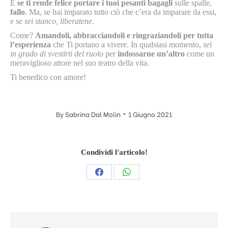
E
se ti rende felice portare i tuoi pesanti bagagli
sulle spalle,
fallo
. Ma, se hai imparato tutto ciò che c’era da imparare da essi,
e
se sei stanco, liberatene.
Come?
Amandoli, abbracciandoli e ringraziandoli per tutta
l’esperienza
che Ti portano a vivere. In qualsiasi momento,
sei
in grado di svestirti del ruolo
per
indossarne un’altro
come un
meraviglioso attore nel suo teatro della vita.
Ti benedico con amore!
By
Sabrina Dal Molin
1 Giugno 2021
Condividi l'articolo!
Condividi
Condividi
questo
questo