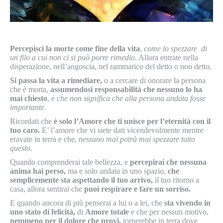
Percepisci la morte come fine della vita
,
come lo spezzare di
un filo a cui non ci si può porre rimedio
. Allora entrate nella
disperazione, nell’angoscia, nel rammarico del detto o non detto.
Si passa la vita a rimediare,
o a cercare di onorare la persona
che è morta,
assumendosi responsabilità che nessuno lo ha
mai chiesto
, e
che non significa che alla persona andata fosse
importante.
Ricordati che
è solo l’Amore che ti unisce per l’eternità con il
tuo caro.
E’ l’amore che vi siete dati vicendevolmente mentre
eravate in terra e che,
nessuno mai potrà mai spezzare tutto
questo.
Quando comprenderai tale bellezza, e
percepirai che nessuna
anima hai perso,
ma e solo andata in uno spazio,
che
semplicemente sta aspettando il tuo arrivo,
il tuo ritorno a
casa, allora sentirai che
puoi respirare e fare un sorriso.
E quando ancora di più penserai a lui o a lei, che
sta vivendo in
uno stato di felicità,
di
Amore totale
e che per nessun motivo,
nemmeno per il dolore che provi,
tornerebbe in terra dove