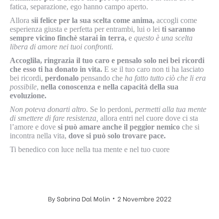
fatica, separazione, ego hanno campo aperto.
Allora
sii felice per la sua scelta come anima,
accogli come
esperienza giusta e perfetta per entrambi, lui o lei
ti saranno
sempre vicino finchè starai in terra,
e
questo è una scelta
libera di amore nei tuoi confronti.
Accoglila, ringrazia il tuo caro e pensalo solo nei bei ricordi
che esso ti ha donato in vita.
E se il tuo caro non ti ha lasciato
bei ricordi,
perdonalo
pensando che
ha fatto tutto ciò che li era
possibile
,
nella conoscenza e nella capacità della sua
evoluzione.
Non poteva donarti altro
. Se lo perdoni,
permetti alla tua mente
di smettere di fare resistenza,
allora entri nel cuore dove ci sta
l’amore e dove
si può amare anche il peggior nemico
che si
incontra nella vita,
dove si può solo trovare pace.
Ti benedico con luce nella tua mente e nel tuo cuore
By
Sabrina Dal Molin
2 Novembre 2022