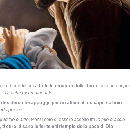
ni
su benedizioni a
tutte le creature della Terra
, io sono qui
per
 il Dio che mi ha mandata.
desidero che appoggi per un attimo il tuo capo sul mio
do per te.
iudizio o altro.
Pensi solo di essere accolto tra
le mie braccia
o, ti curo, ti sano le ferite e ti riempio della pace di Dio