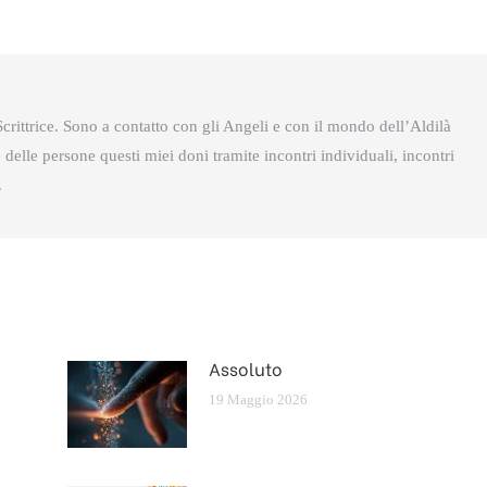
questo
questo
crittrice. Sono a contatto con gli Angeli e con il mondo dell’Aldilà
delle persone questi miei doni tramite incontri individuali, incontri
.
Assoluto
19 Maggio 2026