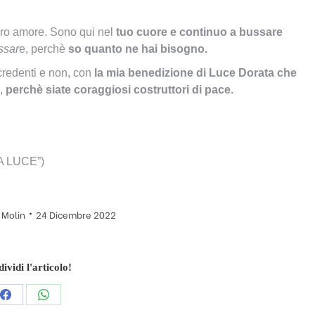
vero amore. Sono qui nel
tuo cuore e continuo a bussare
ssar
e, perchè
so quanto ne hai bisogno.
 credenti e non, con
la mia benedizione di Luce Dorata che
a,
perchè siate coraggiosi costruttori di pace.
LA LUCE”)
 Molin
24 Dicembre 2022
ividi l'articolo!
Condividi
Condividi