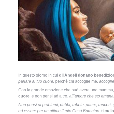
In questo giorno in cui
gli Angeli donano benedizio
parlare al tuo cuore,
perchè chi accoglie me,
accoglie
Con la grande emozione che può avere una mamma,
cuore
, e non pensi ad altro,
all’amore che sto emanan
Non pensi ai problemi, dubbi, rabbie, paure, rancori, g
ed essere per un attimo il mio Gesù Bambino:
ti cull