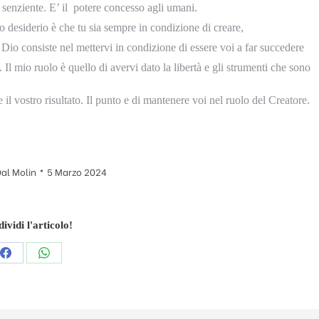
re senziente. E’ il potere concesso agli umani.
mio desiderio è che tu sia sempre in condizione di creare,
Dio consiste nel mettervi in condizione di essere voi a far succedere
Il mio ruolo è quello di avervi dato la libertà e gli strumenti che sono
e il vostro risultato. Il punto e di mantenere voi nel ruolo del Creatore.
al Molin
5 Marzo 2024
ividi l'articolo!
Condividi
Condividi
questo
questo