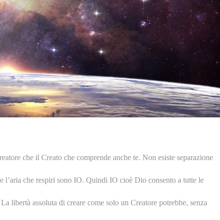
eatore che il Creato che comprende anche te. Non esiste separazione
che l’aria che respiri sono IO. Quindi IO cioè Dio consento a tutte le
. La libertà assoluta di creare come solo un Creatore potrebbe, senza