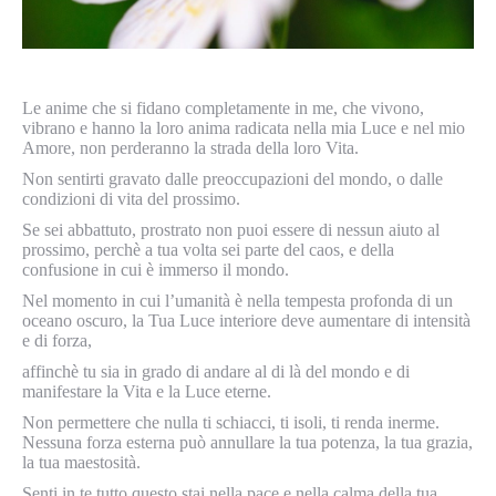
Le anime che si fidano completamente in me, che vivono,
vibrano e hanno la loro anima radicata nella mia Luce e nel mio
Amore, non perderanno la strada della loro Vita.
Non sentirti gravato dalle preoccupazioni del mondo, o dalle
condizioni di vita del prossimo.
Se sei abbattuto, prostrato non puoi essere di nessun aiuto al
prossimo, perchè a tua volta sei parte del caos, e della
confusione in cui è immerso il mondo.
Nel momento in cui l’umanità è nella tempesta profonda di un
oceano oscuro, la Tua Luce interiore deve aumentare di intensità
e di forza,
affinchè tu sia in grado di andare al di là del mondo e di
manifestare la Vita e la Luce eterne.
Non permettere che nulla ti schiacci, ti isoli, ti renda inerme.
Nessuna forza esterna può annullare la tua potenza,
la tua grazia,
la tua maestosità.
Senti in te tutto questo stai nella pace e nella calma della tua