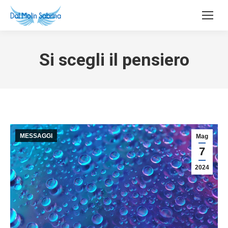
Si scegli il pensiero
MESSAGGI
Mag
7
2024