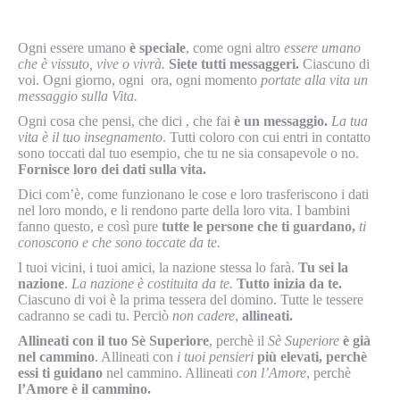
Ogni essere umano
è speciale
, come ogni altro
essere umano
che è vissuto, vive o vivrà.
Siete tutti messaggeri.
Ciascuno di
voi. Ogni giorno, ogni ora, ogni momento
portate alla vita un
messaggio sulla Vita.
Ogni cosa che pensi, che dici , che fai
è un messaggio.
La tua
vita è il tuo insegnamento
. Tutti coloro con cui entri in contatto
sono toccati dal tuo esempio, che tu ne sia consapevole o no.
Fornisce loro dei dati sulla vita.
Dici com’è, come funzionano le cose e loro trasferiscono i dati
nel loro mondo, e li rendono parte della loro vita. I bambini
fanno questo, e così pure
tutte le persone che ti guardano,
ti
conoscono e che sono toccate da te.
I tuoi vicini, i tuoi amici, la nazione stessa lo farà.
Tu sei la
nazione
.
La nazione è costituita da te.
Tutto inizia da te.
Ciascuno di voi è la prima tessera del domino. Tutte le tessere
cadranno se cadi tu. Perciò
non cadere
,
allineati.
Allineati con il tuo Sè Superiore
, perchè il
Sè Superiore
è già
nel cammino
. Allineati con
i tuoi pensieri
più elevati, perchè
essi ti guidano
nel cammino. Allineati
con l’Amore
, perchè
l’Amore è il cammino.