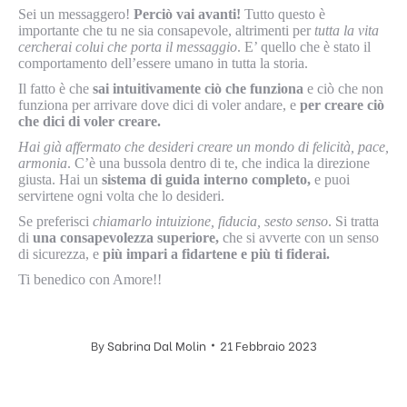
Sei un messaggero!
Perciò vai avanti!
Tutto questo è
importante che tu ne sia consapevole, altrimenti per
tutta la vita
cercherai colui che porta il messaggio
. E’ quello che è stato il
comportamento dell’essere umano in tutta la storia.
Il fatto è che
sai intuitivamente ciò che funziona
e ciò che non
funziona per arrivare dove dici di voler andare, e
per creare ciò
che dici di voler creare.
Hai già affermato che desideri creare un mondo di felicità, pace,
armonia
. C’è una bussola dentro di te, che indica la direzione
giusta. Hai un
sistema di guida interno completo,
e puoi
servirtene ogni volta che lo desideri.
Se preferisci
chiamarlo intuizione, fiducia, sesto senso
. Si tratta
di
una consapevolezza superiore,
che si avverte con un senso
di sicurezza, e
più impari a fidartene e più ti fiderai.
Ti benedico con Amore!!
By
Sabrina Dal Molin
21 Febbraio 2023