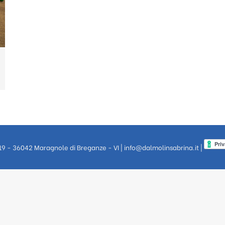
 19 - 36042 Maragnole di Breganze - VI |
info@dalmolinsabrina.it
|