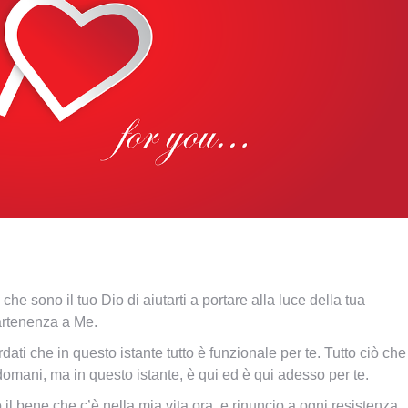
che sono il tuo Dio di aiutarti a portare alla luce della tua
partenenza a Me.
dati che in questo istante tutto è funzionale per te. Tutto ciò che
omani, ma in questo istante, è qui ed è qui adesso per te.
o il bene che c’è nella mia vita ora, e rinuncio a ogni resistenza