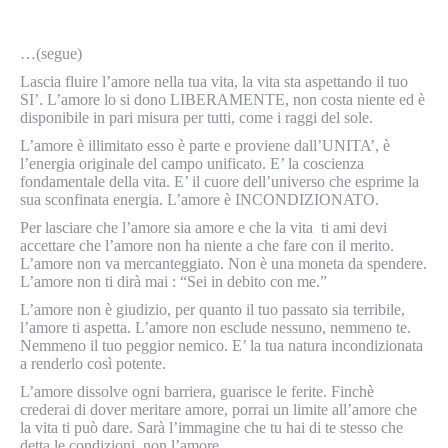
…(segue)
Lascia fluire l’amore nella tua vita, la vita sta aspettando il tuo
SI’. L’amore lo si dono LIBERAMENTE, non costa niente ed è
disponibile in pari misura per tutti, come i raggi del sole.
L’amore è illimitato esso è parte e proviene dall’UNITA’, è
l’energia originale del campo unificato. E’ la coscienza
fondamentale della vita. E’ il cuore dell’universo che esprime la
sua sconfinata energia. L’amore è INCONDIZIONATO.
Per lasciare che l’amore sia amore e che la vita ti ami devi
accettare che l’amore non ha niente a che fare con il merito.
L’amore non va mercanteggiato. Non è una moneta da spendere.
L’amore non ti dirà mai : “Sei in debito con me.”
L’amore non è giudizio, per quanto il tuo passato sia terribile,
l’amore ti aspetta. L’amore non esclude nessuno, nemmeno te.
Nemmeno il tuo peggior nemico. E’ la tua natura incondizionata
a renderlo così potente.
L’amore dissolve ogni barriera, guarisce le ferite. Finchè
crederai di dover meritare amore, porrai un limite all’amore che
la vita ti può dare. Sarà l’immagine che tu hai di te stesso che
detta le condizioni, non l’amore.