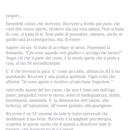
(segue)…
Benedetti coloro che ricevono. Ricevere a livello più puro, che
vuol dire essere aperto, ricettivo alla tua vera natura. Non si tratta
di cose, si tratta di te. Non parlo di possedere, ottenere, anche se
quello sarà la conseguenza, ma, di essere.
Sapere chi sei. Si tratta di accettare sè stessi. Ponendoti la
domanda: “Chi sono quando non giudico e accolgo me stesso?”
Segui ciò che ti parte dal cuore, è la strada aperta che ti porta a
casa, al tuo Sè incondizionato.
E’ lì che troverai la pace. E’ come un caldo, abbraccio.IO ti sto
aspettando. Ricevere è una pratica spirituale. Ogni volta che
affermi: “Io sono aperto e ricettivo al mio bene Superiore.”
entri nello spazio del tuo cuore, che non è intaccata dall’ego,
paure, pregiudizi verso te stesso, sensi di inadeguatezza, dubbi,
risentimenti, lamentele. E’ la dimensione dell’amore, alla
bellezza, all’ispirazione, all’essere guidato, alla guarigione.
Ricevere è un SI’ enorme da tutte le forze universali che
desiderano il tuo bene. Ricevere è la migliore psicoterapia,
scoprirai in questo modo che ti aiuterà a dissolvere tutte le
barriere che frapponi tra te e l’amore.