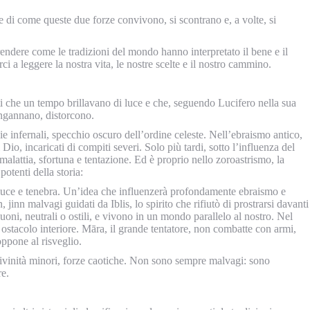
 e di come queste due forze convivono, si scontrano e, a volte, si
rendere come le tradizioni del mondo hanno interpretato il bene e il
 a leggere la nostra vita, le nostre scelte e il nostro cammino.
iti che un tempo brillavano di luce e che, seguendo Lucifero nella sua
 ingannano, distorcono.
e infernali, specchio oscuro dell’ordine celeste. Nell’ebraismo antico,
io, incaricati di compiti severi. Solo più tardi, sotto l’influenza del
 malattia, sfortuna e tentazione. Ed è proprio nello zoroastrismo, la
potenti della storia:
 luce e tenebra. Un’idea che influenzerà profondamente ebraismo e
 jinn malvagi guidati da Iblis, lo spirito che rifiutò di prostrarsi davanti
oni, neutrali o ostili, e vivono in un mondo parallelo al nostro. Nel
ostacolo interiore. Māra, il grande tentatore, non combatte con armi,
oppone al risveglio.
 divinità minori, forze caotiche. Non sono sempre malvagi: sono
re.