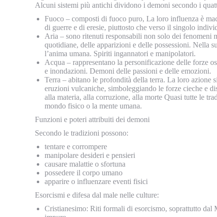
Alcuni sistemi più antichi dividono i demoni secondo i quat
Fuoco – composti di fuoco puro, La loro influenza è macro
di guerre e di eresie, piuttosto che verso il singolo indivi
Aria – sono ritenuti responsabili non solo dei fenomeni me
quotidiane, delle apparizioni e delle possessioni. Nella sua
l’anima umana. Spiriti ingannatori e manipolatori.
Acqua – rappresentano la personificazione delle forze osti
e inondazioni. Demoni delle passioni e delle emozioni.
Terra – abitano le profondità della terra. La loro azione s
eruzioni vulcaniche, simboleggiando le forze cieche e dist
alla materia, alla corruzione, alla morte Quasi tutte le tr
mondo fisico o la mente umana.
Funzioni e poteri attribuiti dei demoni
Secondo le tradizioni possono:
tentare e corrompere
manipolare desideri e pensieri
causare malattie o sfortuna
possedere il corpo umano
apparire o influenzare eventi fisici
Esorcismi e difesa dal male nelle culture:
Cristianesimo: Riti formali di esorcismo, soprattutto dal