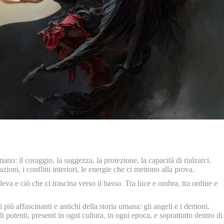
no: il coraggio, la saggezza, la protezione, la capacità di rialzarci.
ioni, i conflitti interiori, le energie che ci mettono alla prova.
eva e ciò che ci trascina verso il basso. Tra luce e ombra, tra ordine e
iù affascinanti e antichi della storia umana: gli angeli e i demoni.
potenti, presenti in ogni cultura, in ogni epoca, e soprattutto dentro di