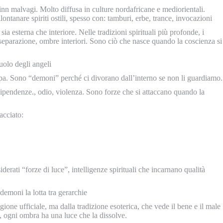
nn malvagi. Molto diffusa in culture nordafricane e mediorientali.
lontanare spiriti ostili, spesso con: tamburi, erbe, trance, invocazioni
ia esterna che interiore. Nelle tradizioni spirituali più profonde, i
 separazione, ombre interiori. Sono ciò che nasce quando la coscienza si
uolo degli angeli
olpa. Sono “demoni” perché ci divorano dall’interno se non li guardiamo.
ipendenze., odio, violenza. Sono forze che si attaccano quando la
acciato:
iderati “forze di luce”, intelligenze spirituali che incarnano qualità
 demoni la lotta tra gerarchie
gione ufficiale, ma dalla tradizione esoterica, che vede il bene e il male
a, ogni ombra ha una luce che la dissolve.