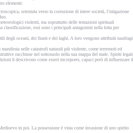
tro elementi:
scopica, orientata verso la corruzione di intere società, l’istigazione
duo.
teorologici violenti, ma soprattutto delle tentazioni spirituali
 classificazione, essi sono i principali antagonisti nella lotta per
li degli oceani, dei fiumi e dei laghi. A loro vengono attribuiti naufragi
i manifesta nelle catastrofi naturali più violente, come terremoti ed
ruttive racchiuse nel sottosuolo nella sua mappa del male. Spiriti legati
adizioni li descrivono come esseri incorporei, capaci però di influenzare i
 Medioevo in poi. La possessione è vista come invasione di uno spirito