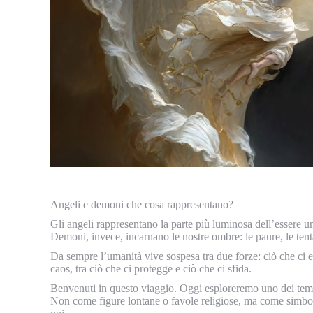
Angeli e demoni che cosa rappresentano?
Gli angeli rappresentano la parte più luminosa dell’essere uma
Demoni, invece, incarnano le nostre ombre: le paure, le tentaz
Da sempre l’umanità vive sospesa tra due forze: ciò che ci el
caos, tra ciò che ci protegge e ciò che ci sfida.
Benvenuti in questo viaggio. Oggi esploreremo uno dei temi p
Non come figure lontane o favole religiose, ma come simboli 