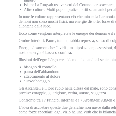
impuro.
Islam: La Ruqyah usa versetti del Corano per scacciare ji
Altre culture: Molti popoli praticano riti sciamanici per al
In tutte le culture rappresentano ciò che minaccia l’armonia, s
demoni non sono mostri fisici, ma energie distorte, forze di
allontana dalla luce.
Ecco come vengono interpretate le energie dei demoni e il r
Ombre interiori: Paure, traumi, rabbia repressa, senso di c
Energie disarmoniche: Invidia, manipolazione, ossessioni, d
nostra energia è bassa o confusa.
Illusioni dell’ego: L’ego crea “demoni” quando si sente min
bisogno di controllo
paura dell’abbandono
attaccamento al dolore
auto-sabotaggio
Gli Arcangeli e il loro ruolo nella difesa dal male, sono cons
precise: coraggio, guarigione, verità, amore, saggezza.
Confronto tra i 7 Principi Infernali e i 7 Arcangeli: Angeli e
L’idea di accostare queste due gerarchie non nasce dalla reli
come forze speculari: ogni vizio ha una virtù che lo bilanci