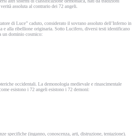
si altri sistemi di classificazione demoniaca, nati da tradizioni
verità assoluta al contrario dei 72 angeli.
rtatore di Luce” caduto, considerato il sovrano assoluto dell’Inferno in
 e alla ribellione originaria. Sotto Lucifero, diversi testi identificano
o a un dominio cosmico:
soteriche occidentali. La demonologia medievale e rinascimentale
 come esistono i 72 angeli esistono i 72 demoni:
e specifiche (inganno, conoscenza, arti, distruzione, tentazione).