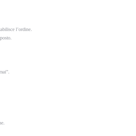
abilisce l’ordine.
 posto.
mai”.
ne.