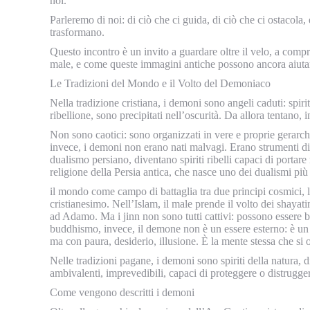
noi.
Parleremo di noi: di ciò che ci guida, di ciò che ci ostacola,
trasformano.
Questo incontro è un invito a guardare oltre il velo, a comp
male, e come queste immagini antiche possono ancora aiutarci
Le Tradizioni del Mondo e il Volto del Demoniaco
Nella tradizione cristiana, i demoni sono angeli caduti: spir
ribellione, sono precipitati nell’oscurità. Da allora tentano,
Non sono caotici: sono organizzati in vere e proprie gerarchi
invece, i demoni non erano nati malvagi. Erano strumenti di D
dualismo persiano, diventano spiriti ribelli capaci di portare
religione della Persia antica, che nasce uno dei dualismi più 
il mondo come campo di battaglia tra due principi cosmici,
cristianesimo. Nell’Islam, il male prende il volto dei shayatin,
ad Adamo. Ma i jinn non sono tutti cattivi: possono essere bu
buddhismo, invece, il demone non è un essere esterno: è un 
ma con paura, desiderio, illusione. È la mente stessa che si 
Nelle tradizioni pagane, i demoni sono spiriti della natura,
ambivalenti, imprevedibili, capaci di proteggere o distrugge
Come vengono descritti i demoni