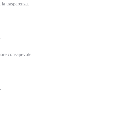
 la trasparenza.
.
more consapevole.
.