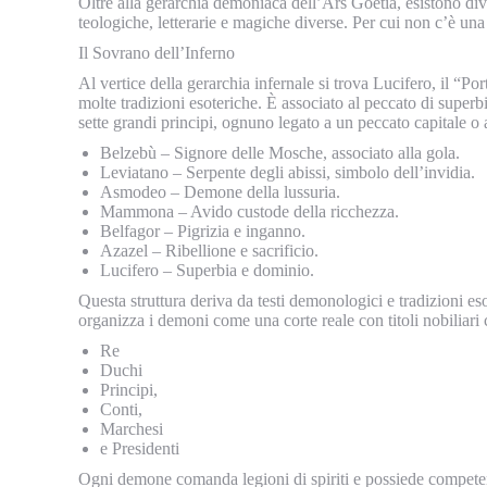
Oltre alla gerarchia demoniaca dell’Ars Goetia, esistono diver
teologiche, letterarie e magiche diverse. Per cui non c’è una 
Il Sovrano dell’Inferno
Al vertice della gerarchia infernale si trova Lucifero, il “Po
molte tradizioni esoteriche. È associato al peccato di superbia
sette grandi principi, ognuno legato a un peccato capitale 
Belzebù – Signore delle Mosche, associato alla gola.
Leviatano – Serpente degli abissi, simbolo dell’invidia.
Asmodeo – Demone della lussuria.
Mammona – Avido custode della ricchezza.
Belfagor – Pigrizia e inganno.
Azazel – Ribellione e sacrificio.
Lucifero – Superbia e dominio.
Questa struttura deriva da testi demonologici e tradizioni e
organizza i demoni come una corte reale con titoli nobiliari
Re
Duchi
Principi,
Conti,
Marchesi
e Presidenti
Ogni demone comanda legioni di spiriti e possiede competenz