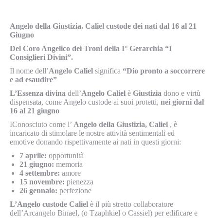
Angelo della Giustizia. Caliel custode dei nati dal 16 al 21
Giugno
Del
Coro Angelico dei Troni della I° Gerarchia “I
Consiglieri Divini”.
Il nome dell’
Angelo Caliel
significa
“Dio pronto a soccorrere
e ad esaudire”
L’Essenza divina
dell’
Angelo Caliel
è
Giustizia
dono e virtù
dispensata, come Angelo custode ai suoi protetti,
nei giorni dal
16 al 21 giugno
IConosciuto come l’
Angelo della Giustizia, Caliel
, è
incaricato di stimolare le nostre attività sentimentali ed
emotive donando rispettivamente ai nati in questi giorni:
7 aprile:
opportunità
21 giugno:
memoria
4 settembre:
amore
15 novembre:
pienezza
26 gennaio:
perfezione
L’Angelo custode Caliel
è il più stretto collaboratore
dell’Arcangelo Binael, (o Tzaphkiel o Cassiel) per edificare e