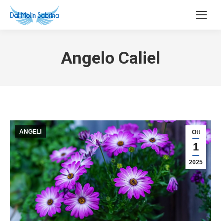
Angelo Caliel
ANGELI
Ott
1
2025