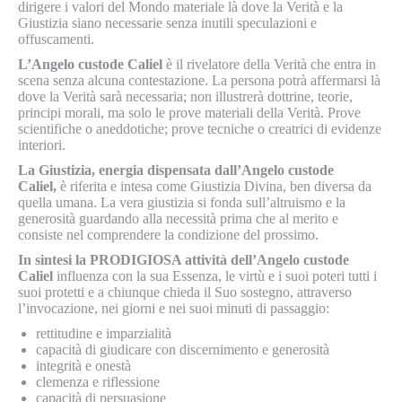
dirigere i valori del Mondo materiale là dove la Verità e la
Giustizia siano necessarie senza inutili speculazioni e
offuscamenti.
L’Angelo custode Caliel
è il rivelatore della Verità che entra in
scena senza alcuna contestazione. La persona potrà affermarsi là
dove la Verità sarà necessaria; non illustrerà dottrine, teorie,
principi morali, ma solo le prove materiali della Verità. Prove
scientifiche o aneddotiche; prove tecniche o creatrici di evidenze
interiori.
La Giustizia, energia dispensata dall’Angelo custode
Caliel,
è riferita e intesa come Giustizia Divina, ben diversa da
quella umana. La vera giustizia si fonda sull’altruismo e la
generosità guardando alla necessità prima che al merito e
consiste nel comprendere la condizione del prossimo.
In sintesi la PRODIGIOSA attività dell’Angelo custode
Caliel
influenza con la sua Essenza, le virtù e i suoi poteri tutti i
suoi protetti e a chiunque chieda il Suo sostegno, attraverso
l’invocazione, nei giorni e nei suoi minuti di passaggio:
rettitudine e imparzialità
capacità di giudicare con discernimento e generosità
integrità e onestà
clemenza e riflessione
capacità di persuasione