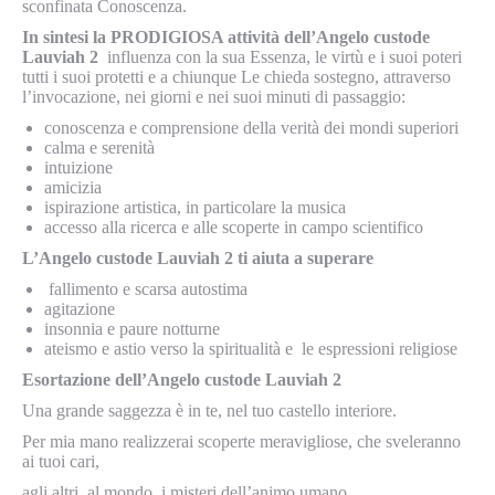
sconfinata Conoscenza.
In sintesi la PRODIGIOSA attività dell’Angelo custode
Lauviah 2
influenza con la sua Essenza, le virtù e i suoi poteri
tutti i suoi protetti e a chiunque Le chieda sostegno, attraverso
l’invocazione, nei giorni e nei suoi minuti di passaggio:
conoscenza e comprensione della verità dei mondi superiori
calma e serenità
intuizione
amicizia
ispirazione artistica, in particolare la musica
accesso alla ricerca e alle scoperte in campo scientifico
L’Angelo custode Lauviah 2 ti aiuta a superare
fallimento e scarsa autostima
agitazione
insonnia e paure notturne
ateismo e astio verso la spiritualità e le espressioni religiose
Esortazione dell’Angelo custode Lauviah 2
Una grande saggezza è in te, nel tuo castello interiore.
Per mia mano realizzerai scoperte meravigliose, che sveleranno
ai tuoi cari,
agli altri, al mondo, i misteri dell’animo umano