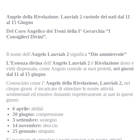
Angelo della Rivelazione. Lauviah 2 custode dei nati dal 11
al 15 Giugno
Del
Coro Angelico dei Troni della I° Gerarchia “I
Consiglieri Divini”.
Il nome dell’
Angelo Lauviah 2
significa
“Dio ammirevole”
L’Essenza divina
dell’
Angelo Lauviah 2
è
Rivelazione
dono e
virtù dispensata, come Angelo custode ai suoi protetti,
nei giorni
dal 11 al 15 giugno
Conosciuto come l’
Angelo della Rivelazione, Lauviah 2,
nei
cinque giorni è incaricato di stimolare le nostre attività
sentimentali ed emotive donando rispettivamente ai nati in questi
giorni:
6 aprile:
abilità
20 giugno:
comprensione
3 settembre:
sostegno
14 novembre:
sboccio
25 gennaio:
simpatia
E’ incaricato di stimolare i nostri pensieri e le nostre attività