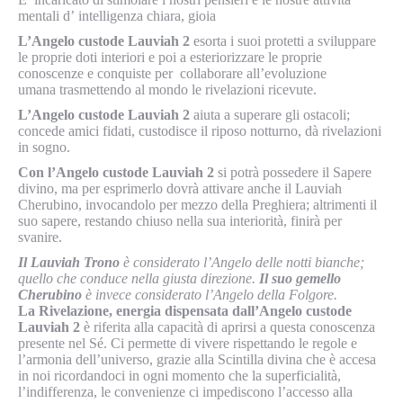
mentali d’
intelligenza chiara, gioia
L’Angelo custode Lauviah 2
esorta i suoi protetti a sviluppare
le proprie doti interiori e poi a esteriorizzare le proprie
conoscenze e conquiste per
collaborare all’evoluzione
umana
trasmettendo al mondo le rivelazioni ricevute.
L’Angelo custode Lauviah 2
aiuta a superare gli ostacoli;
concede amici fidati, custodisce il riposo notturno, dà rivelazioni
in sogno.
Con l’Angelo custode Lauviah 2
si potrà possedere il Sapere
divino, ma per esprimerlo dovrà attivare anche il Lauviah
Cherubino, invocandolo per mezzo della Preghiera; altrimenti il
suo sapere, restando chiuso nella sua interiorità, finirà per
svanire.
Il Lauviah Trono
è considerato l’Angelo delle notti bianche;
quello che conduce nella giusta direzione.
Il suo gemello
Cherubino
è invece considerato l’Angelo della Folgore.
La Rivelazione, energia dispensata dall’Angelo custode
Lauviah 2
è riferita alla capacità di aprirsi a questa conoscenza
presente nel Sé. Ci permette di vivere rispettando le regole e
l’armonia dell’universo, grazie alla Scintilla divina che è accesa
in noi ricordandoci in ogni momento che la superficialità,
l’indifferenza, le convenienze ci impediscono l’accesso alla