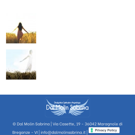
© Dal Molin Sabrina | Via Casette, 19 - 36042 Maragnole di
Breganze - VI |
info@dalmolinsabrina.it
|