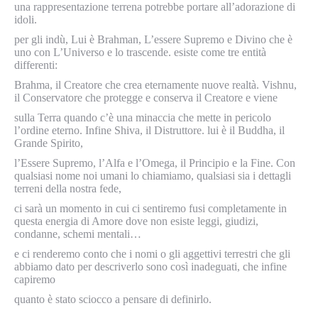
una rappresentazione terrena potrebbe portare all’adorazione di
idoli.
per gli indù, Lui è Brahman, L’essere Supremo e Divino che è
uno con L’Universo e lo trascende. esiste come tre entità
differenti:
Brahma, il Creatore che crea eternamente nuove realtà. Vishnu,
il Conservatore che protegge e conserva il Creatore e viene
sulla Terra quando c’è una minaccia che mette in pericolo
l’ordine eterno. Infine Shiva, il Distruttore. lui è il Buddha, il
Grande Spirito,
l’Essere Supremo, l’Alfa e l’Omega, il Principio e la Fine. Con
qualsiasi nome noi umani lo chiamiamo, qualsiasi sia i dettagli
terreni della nostra fede,
ci sarà un momento in cui ci sentiremo fusi completamente in
questa energia di Amore dove non esiste leggi, giudizi,
condanne, schemi mentali…
e ci renderemo conto che i nomi o gli aggettivi terrestri che gli
abbiamo dato per descriverlo sono così inadeguati, che infine
capiremo
quanto è stato sciocco a pensare di definirlo.