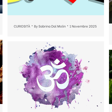
CURIOSITÀ
By
Sabrina Dal Molin
1 Novembre 2025