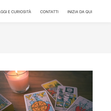
GGI E CURIOSITÀ
CONTATTI
INIZIA DA QUI
GGI E CURIOSITÀ
CONTATTI
INIZIA DA QUI