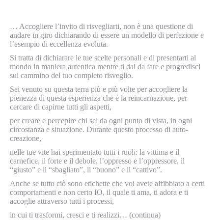
… Accogliere l’invito di risvegliarti, non è una questione di
andare in giro dichiarando di essere un modello di perfezione e
l’esempio di eccellenza evoluta.
Si tratta di dichiarare le tue scelte personali e di presentarti al
mondo in maniera autentica mentre ti dai da fare e progredisci
sul cammino del tuo completo risveglio.
Sei venuto su questa terra più e più volte per accogliere la
pienezza di questa esperienza che è la reincarnazione, per
cercare di capirne tutti gli aspetti,
per creare e percepire chi sei da ogni punto di vista, in ogni
circostanza e situazione. Durante questo processo di auto-
creazione,
nelle tue vite hai sperimentato tutti i ruoli: la vittima e il
carnefice, il forte e il debole, l’oppresso e l’oppressore, il
“giusto” e il “sbagliato”, il “buono” e il “cattivo”.
Anche se tutto ciò sono etichette che voi avete affibbiato a certi
comportamenti e non certo IO, il quale ti ama, ti adora e ti
accoglie attraverso tutti i processi,
in cui ti trasformi, cresci e ti realizzi… (continua)