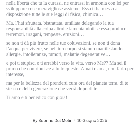
nella libertà che tu la curassi, ne entrassi in armonia con lei per
sviluppare cose meravigliose assieme. Essa ti ha messo a
disposizione tutte le sue leggi di fisica, chimica…
Ma, l’hai sfruttata, bistrattata, umiliata delegando la tua
responsabilità alla colpa altrui e lamentandoti se essa produce
terremoti, uragani, tempeste, eruzioni…
se non ti dà più frutto nelle tue coltivazioni, se non ti dona
l’acqua per vivere, se nel tuo corpo si stanno manifestando
allergie, intolleranze, tumori, malattie degenerative…
e poi ti stupisci e ti arrabbi verso la vita, verso Me?? Ma sei il
primo che contribuisce a tutto questo. Amati e ama, non farlo per
interesse,
ma per la bellezza del prenderti cura ora del pianeta terra, di te
stesso e della generazione che verrà dopo di te.
Ti amo e ti benedico con gioia!
By
Sabrina Dal Molin
10 Giugno 2025