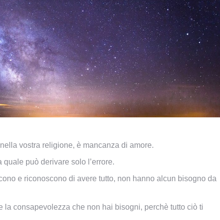
 nella vostra religione, è mancanza di amore.
a quale può derivare solo l’errore.
ono e riconoscono di avere tutto, non hanno alcun bisogno da
re la consapevolezza che non hai bisogni, perchè tutto ciò ti