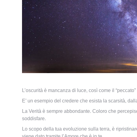
L’oscurità è mancanza di luce, così come il “peccato”
E’ un esempio del credere che esista la scarsità, dall
La Verità è sempre abbondante. Coloro che percepisc
soddisfare.
Lo scopo della tua evoluzione sulla terra, è ripristina
viene dato tramite l’Amore che è in te.