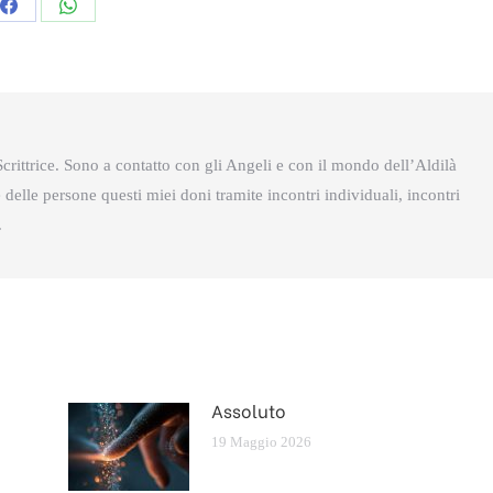
Condividi
Condividi
questo
questo
crittrice. Sono a contatto con gli Angeli e con il mondo dell’Aldilà
delle persone questi miei doni tramite incontri individuali, incontri
.
Assoluto
19 Maggio 2026