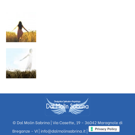
© Dal Molin Sabrina | Via Casette, 19 - 36042 Maragnole di
Breganze - VI |
info@dalmolinsabrina.it
|