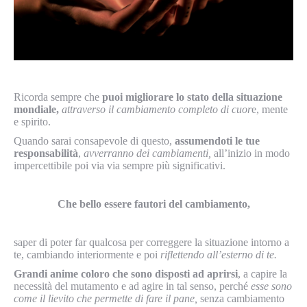
Ricorda sempre che
puoi migliorare lo stato della situazione
mondiale,
attraverso il cambiamento completo di cuor
e, mente
e spirito.
Quando sarai consapevole di questo,
assumendoti le tue
responsabilità
,
avverranno dei cambiamenti,
all’inizio in modo
impercettibile poi via via sempre più significativi.
Che bello essere fautori del cambiamento,
saper di poter far qualcosa per correggere la situazione intorno a
te, cambiando interiormente e poi
riflettendo all’esterno di te.
Grandi anime coloro che sono disposti ad aprirsi
, a capire la
necessità del mutamento e ad agire in tal senso, perché
esse sono
come il lievito che permette di fare il pane,
senza cambiamento