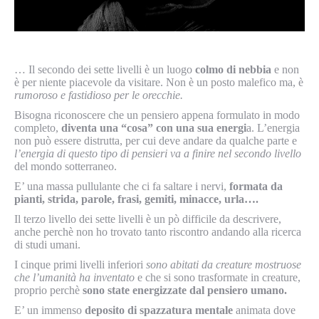
… Il secondo dei sette livelli è un luogo
colmo di nebbia
e non
è per niente piacevole da visitare. Non è un posto malefico ma, è
rumoroso e fastidioso per le orecchie.
Bisogna riconoscere che un pensiero appena formulato in modo
completo,
diventa una “cosa” con una sua energi
a. L’energia
non può essere distrutta, per cui deve andare da qualche parte e
l’energia di questo tipo di pensieri va a finire nel secondo livello
del mondo sotterraneo.
E’ una massa pullulante che ci fa saltare i nervi,
formata da
pianti, strida, parole, frasi, gemiti, minacce, urla….
Il terzo livello dei sette livelli è un pò difficile da descrivere,
anche perchè non ho trovato tanto riscontro andando alla ricerca
di studi umani.
I cinque primi livelli inferiori
sono abitati da creature mostruose
che l’umanità ha inventato
e che si sono trasformate in creature,
proprio perchè
sono state energizzate dal pensiero umano.
E’ un immenso
deposito di spazzatura mentale
animata dove