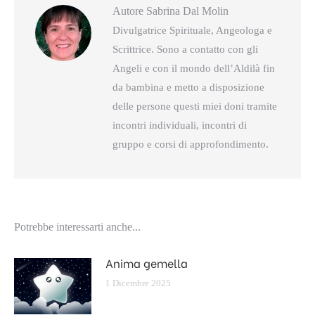
Autore
Sabrina Dal Molin
Divulgatrice Spirituale, Angeologa e
Scrittrice. Sono a contatto con gli
Angeli e con il mondo dell’Aldilà fin
da bambina e metto a disposizione
delle persone questi miei doni tramite
incontri individuali, incontri di
gruppo e corsi di approfondimento.
Potrebbe interessarti anche...
Anima gemella
1 Dicembre 2025