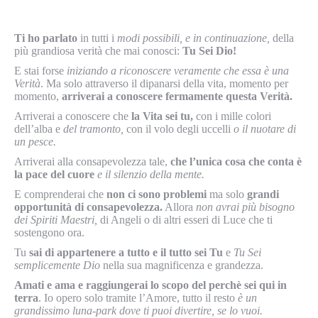
Ti ho parlato
in tutti i
modi possibili, e in continuazione,
della
più grandiosa verità che mai conosci:
Tu Sei Dio!
E stai forse
iniziando a riconoscere veramente che essa è una
Verità
. Ma solo attraverso il dipanarsi della vita, momento per
momento,
arriverai a conoscere fermamente questa Verità.
Arriverai a conoscere che
la Vita sei tu,
con i mille colori
dell’alba e
del tramonto,
con il volo degli uccelli
o il nuotare di
un pesce.
Arriverai alla consapevolezza tale,
che l’unica cosa che conta è
la pace del cuore
e il silenzio della mente.
E comprenderai che
non ci sono problemi
ma solo
grandi
opportunità di consapevolezza.
Allora
non avrai più bisogno
dei Spiriti Maestri,
di Angeli o di altri esseri di Luce che ti
sostengono ora.
Tu
sai di appartenere a tutto e il tutto sei Tu
e
Tu Sei
semplicemente Dio
nella sua magnificenza e grandezza.
Amati e ama e raggiungerai lo scopo del perchè sei qui in
terra
. Io opero solo tramite l’Amore, tutto il resto
è un
grandissimo luna-park dove ti puoi divertire, se lo vuoi.