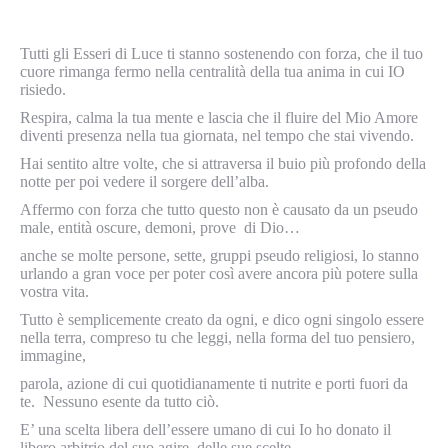
Tutti gli Esseri di Luce ti stanno sostenendo con forza, che il tuo
cuore rimanga fermo nella centralità della tua anima in cui IO
risiedo.
Respira, calma la tua mente e lascia che il fluire del Mio Amore
diventi presenza nella tua giornata, nel tempo che stai vivendo.
Hai sentito altre volte, che si attraversa il buio più profondo della
notte per poi vedere il sorgere dell’alba.
Affermo con forza che tutto questo non è causato da un pseudo
male, entità oscure, demoni, prove di Dio…
anche se molte persone, sette, gruppi pseudo religiosi, lo stanno
urlando a gran voce per poter così avere ancora più potere sulla
vostra vita.
Tutto è semplicemente creato da ogni, e dico ogni singolo essere
nella terra, compreso tu che leggi, nella forma del tuo pensiero,
immagine,
parola, azione di cui quotidianamente ti nutrite e porti fuori da
te. Nessuno esente da tutto ciò.
E’ una scelta libera dell’essere umano di cui Io ho donato il
libero arbitrio del suo agire, delle sue scelte.