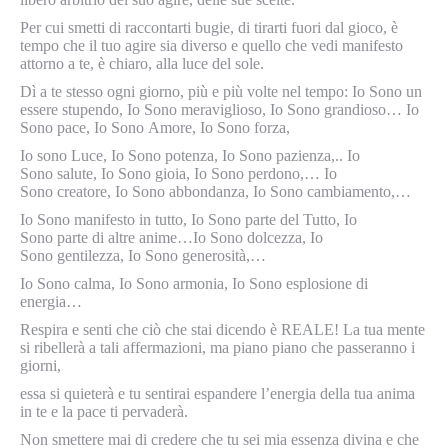
Per cui smetti di raccontarti bugie, di tirarti fuori dal gioco, è
tempo che il tuo agire sia diverso e quello che vedi manifesto
attorno a te, è chiaro, alla luce del sole.
Dì a te stesso ogni giorno, più e più volte nel tempo: Io Sono un
essere stupendo, Io Sono meraviglioso, Io Sono grandioso… Io
Sono pace, Io Sono Amore, Io Sono forza,
Io sono Luce, Io Sono potenza, Io Sono pazienza,.. Io
Sono salute, Io Sono gioia, Io Sono perdono,… Io
Sono creatore, Io Sono abbondanza, Io Sono cambiamento,…
Io Sono manifesto in tutto, Io Sono parte del Tutto, Io
Sono parte di altre anime…Io Sono dolcezza, Io
Sono gentilezza, Io Sono generosità,…
Io Sono calma, Io Sono armonia, Io Sono esplosione di
energia…
Respira e senti che ciò che stai dicendo è REALE! La tua mente
si ribellerà a tali affermazioni, ma piano piano che passeranno i
giorni,
essa si quieterà e tu sentirai espandere l’energia della tua anima
in te e la pace ti pervaderà.
Non smettere mai di credere che tu sei mia essenza divina e che