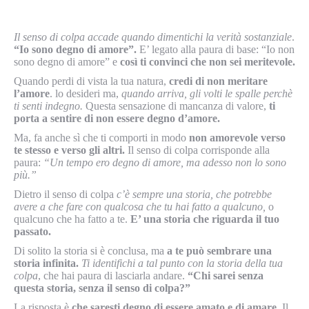
Il senso di colpa accade quando dimentichi la verità sostanziale
.
“Io sono degno di amore”.
E’ legato alla paura di base: “Io non
sono degno di amore” e
così ti convinci che non sei meritevole.
Quando perdi di vista la tua natura,
credi di non meritare
l’amore
. lo desideri ma,
quando arriva, gli volti le spalle perchè
ti senti indegno.
Questa sensazione di mancanza di valore,
ti
porta a sentire di non essere degno d’amore.
Ma, fa anche sì che ti comporti in modo
non amorevole verso
te stesso e verso gli altri.
Il senso di colpa corrisponde alla
paura:
“Un tempo ero degno di amore, ma adesso non lo sono
più.”
Dietro il senso di colpa
c’è sempre una storia, che potrebbe
avere a che fare con qualcosa che tu hai fatto a qualcuno,
o
qualcuno che ha fatto a te.
E’ una storia che riguarda il tuo
passato.
Di solito la storia si è conclusa, ma
a te può sembrare una
storia infinita.
Ti identifichi a tal punto con la storia della tua
colpa
, che hai paura di lasciarla andare.
“Chi sarei senza
questa storia, senza il senso di colpa?”
La risposta è
che saresti degno di essere amato e di amare.
Il