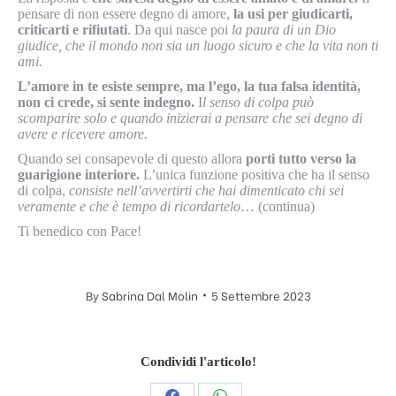
pensare di non essere degno di amore,
la usi per giudicarti,
criticarti e rifiutati
. Da qui nasce poi
la paura di un Dio
giudice, che il mondo non sia un luogo sicuro e che la vita non ti
ami.
L’amore in te esiste sempre, ma l’ego, la tua falsa identità,
non ci crede, si sente indegno.
I
l senso di colpa può
scomparire solo e quando inizierai a pensare che sei degno di
avere e ricevere amore.
Quando sei consapevole di questo allora
porti tutto verso la
guarigione interiore.
L’unica funzione positiva che ha il senso
di colpa,
consiste nell’avvertirti che hai dimenticato chi sei
veramente e che è tempo di ricordartelo
… (continua)
Ti benedico con Pace!
By
Sabrina Dal Molin
5 Settembre 2023
Condividi l'articolo!