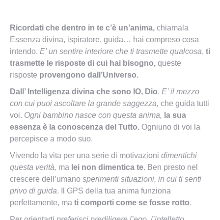
Ricordati che dentro in te c’è un’anima,
chiamala
Essenza divina, ispiratore, guida… hai compreso cosa
intendo.
E’ un sentire interiore che ti trasmette qualcosa
,
ti
trasmette le risposte di cui hai bisogno,
queste
risposte
provengono dall’Universo.
Dall’ Intelligenza divina che sono IO, Dio
.
E’ il mezzo
con cui puoi ascoltare la grande saggezza,
che guida tutti
voi.
Ogni bambino nasce con questa anima,
la sua
essenza è la conoscenza del Tutto.
Ogniuno di voi la
percepisce a modo suo.
Vivendo la vita per una serie di motivazioni
dimentichi
questa verità,
ma
lei non dimentica te
. Ben presto nel
crescere dell’umano
sperimenti situazioni, in cui ti senti
privo di guida
. Il GPS della tua anima funziona
perfettamente, ma
ti comporti come se fosse rotto
.
Per orientarti
preferisci prediligere l’ego, l’intelletto.