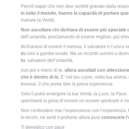
Perciò sappi che
non devi sentirti gravato dalla respo
in tutto il mondo, hanno la capacità di portare q
rivelare la Verità.
Non ascoltare chi dichiara di essere più speciale de
dell’umanità, proclamando di essere migliori, più elevat
dichiarano di essere il messia, il salvatore o l’unico 
d
a loro a gambe levate. Ma se incontri uomini o don
tu
, salvatore dell’umanità,
non più o meno di te,
allora ascoltali con attenzione
che è dentro di te
. E’ nel tuo cuore, nella tua anima
troverai, lì che portai fare la piena esperienza.
Solo lì potrà emergere la
tua Verità, la Luce, la Pace,
sperimenti la gioia di essere un essere spirituale e non
Non confondere mai l’espressione con l’esperienza. U
lo tocchi, ne senti il profumo allora puoi
conoscere l’
Ti benedico con pace