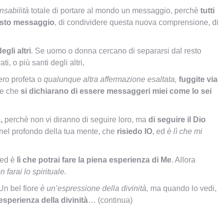
nsabilità
totale di portare al mondo un messaggio, perchè
tutti
uesto messaggio
, di condividere questa nuova comprensione, di
gli altri
. Se uomo o donna cercano di separarsi dal resto
i, o più santi degli altri,
vero profeta o
qualunque altra affermazione esaltata,
fuggite via
ne che
si dichiarano di essere messaggeri miei come lo sei
,
perchè non vi diranno di seguire loro, ma
di seguire il Dio
, nel profondo della tua mente, che
risiedo IO
, ed
è lì che mi
ed è
lì che potrai fare la piena esperienza di Me
. Allora
 farai lo spirituale.
n bel fiore
è un’espressione della divinità,
ma quando lo vedi,
esperienza della divinità
… (continua)