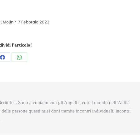
l Molin
7 Febbraio 2023
ividi l'articolo!
Condividi
Condividi
questo
questo
crittrice. Sono a contatto con gli Angeli e con il mondo dell’Aldilà
delle persone questi miei doni tramite incontri individuali, incontri
.