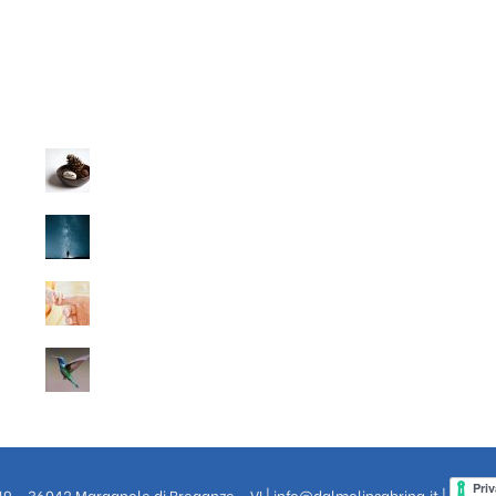
 19 - 36042 Maragnole di Breganze - VI |
info@dalmolinsabrina.it
|