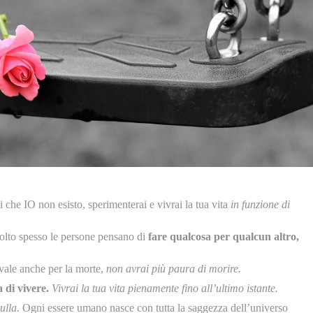
i che IO non esisto, sperimenterai e vivrai la tua vita
in funzione di
olto spesso le persone pensano di
fare qualcosa per qualcun altro,
vale anche per la morte,
non avrai più paura di morire.
 di vivere.
Vivrai la tua vita pienamente fino all’ultimo istante.
ulla.
Ogni essere umano nasce con tutta la saggezza dell’universo