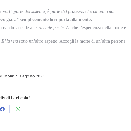
 sè.
E’ parte del sistema, è parte del processo che chiami vita.
apevo già…”
semplicemente lo si porta alla mente.
 cosa che accade a te,
accade per te.
Anche l’esperienza della morte è
E’ la vita
sotto un’altro aspetto. Accogli la morte di un’altra persona
al Molin
3 Agosto 2021
ividi l'articolo!
Condividi
Condividi
questo
questo