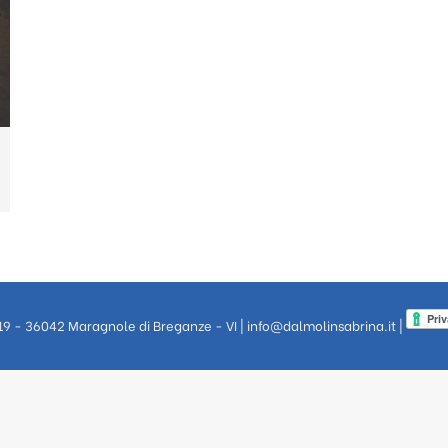
 19 - 36042 Maragnole di Breganze - VI |
info@dalmolinsabrina.it
|