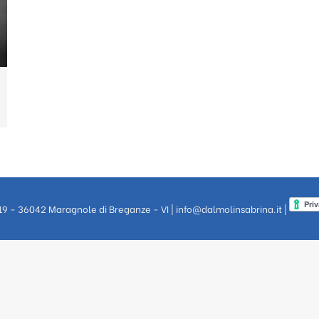
 19 - 36042 Maragnole di Breganze - VI |
info@dalmolinsabrina.it
|