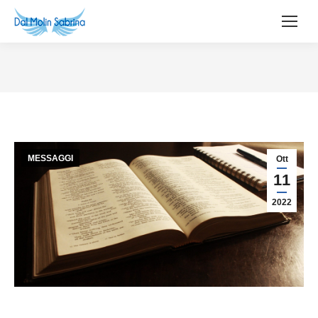
MESSAGGI
Ott
11
2022