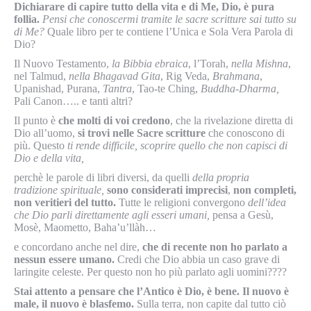
Dichiarare di capire tutto della vita e di Me, Dio, è pura
follia.
Pensi che conoscermi tramite le sacre scritture sai tutto su
di Me?
Quale libro per te contiene l’Unica e Sola Vera Parola di
Dio?
Il Nuovo Testamento,
la Bibbia ebraica
, l’Torah,
nella Mishna
,
nel Talmud,
nella Bhagavad Gita
, Rig Veda,
Brahmana
,
Upanishad, Purana,
Tantra
, Tao-te Ching,
Buddha-Dharma,
Pali Canon….. e tanti altri?
Il punto è
che molti di voi credono
, che la rivelazione diretta di
Dio all’uomo,
si trovi nelle Sacre scritture
che conoscono di
più. Questo
ti rende difficile, scoprire quello che non capisci di
Dio e della vita,
perchè le parole di libri diversi, da quelli
della propria
tradizione spirituale,
sono considerati imprecisi
,
non completi,
non veritieri del tutto.
Tutte le religioni convergono
dell’idea
che Dio parli direttamente agli esseri umani,
pensa a Gesù,
Mosè, Maometto, Baha’u’llàh…
e concordano anche nel dire,
che di recente non ho parlato a
nessun essere umano.
Credi che Dio abbia un caso grave di
laringite celeste. Per questo non ho più parlato agli uomini????
Stai attento a pensare che l’Antico è Dio, è bene. Il nuovo è
male, il nuovo è blasfemo.
Sulla terra, non capite dal tutto ciò