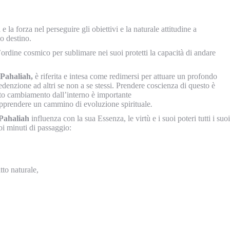
 e la forza nel perseguire gli obiettivi e la naturale attitudine a
io destino.
 l’ordine cosmico per sublimare nei suoi protetti la capacità di andare
 Pahaliah,
è riferita e intesa come redimersi per attuare un profondo
denzione ad altri se non a se stessi. Prendere coscienza di questo è
sto cambiamento dall’interno è importante
trapprendere un cammino di evoluzione spirituale
.
 Pahaliah
influenza con la sua Essenza, le virtù e i suoi poteri tutti i suoi
oi minuti di passaggio:
itto naturale,