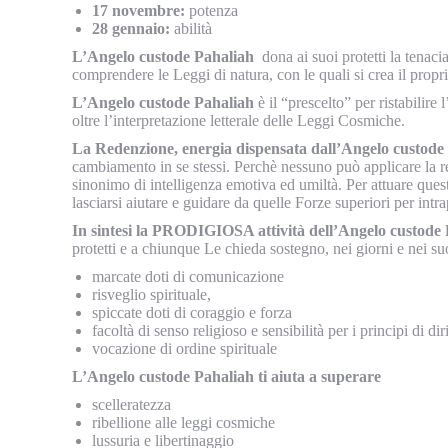
17 novembre:
potenza
28 gennaio:
abilità
L’Angelo custode Pahaliah
dona ai suoi protetti la tenacia
comprendere le Leggi di natura, con le quali si crea il propr
L’Angelo custode Pahaliah
è il “prescelto” per ristabilire
oltre l’interpretazione letterale delle Leggi Cosmiche.
La Redenzione, energia dispensata dall’Angelo custode
cambiamento in se stessi. Perchè nessuno può applicare la re
sinonimo di intelligenza emotiva ed umiltà. Per attuare que
lasciarsi aiutare e guidare da quelle Forze superiori per in
In sintesi la PRODIGIOSA attività dell’Angelo custode
protetti e a chiunque Le chieda sostegno, nei giorni e nei su
marcate doti di comunicazione
risveglio spirituale,
spiccate doti di coraggio e forza
facoltà di senso religioso e sensibilità per i principi di dir
vocazione di ordine spirituale
L’Angelo custode Pahaliah ti aiuta a superare
scelleratezza
ribellione alle leggi cosmiche
lussuria e libertinaggio