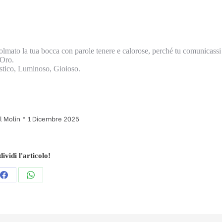
o colmato la tua bocca con parole tenere e calorose, perché tu comunicassi
’Oro.
astico, Luminoso, Gioioso.
l Molin
1 Dicembre 2025
ividi l'articolo!
Condividi
Condividi
questo
questo