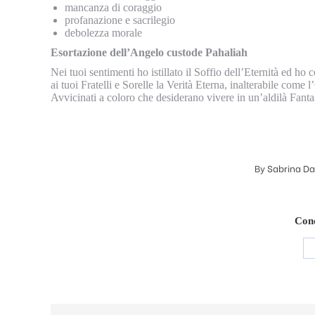
mancanza di coraggio
profanazione e sacrilegio
debolezza morale
Esortazione dell’Angelo custode Pahaliah
Nei tuoi sentimenti ho istillato il Soffio dell’Eternità ed h
ai tuoi Fratelli e Sorelle la Verità Eterna, inalterabile come l
Avvicinati a coloro che desiderano vivere in un’aldilà Fant
By
Sabrina Da
Cond