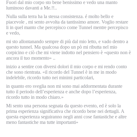
Fuori dal mio corpo sto bene benissimo e vedo una manto
luminoso davanti a Me.!!..
Nulla sulla terra ha la stessa consistenza. é molto bello e
piacevole , mi sento avvolta da tantissimo amore. Voglio restare
li in quel manto che percepisco come Tunnel mentre percepisco
e vedo,
mi sto allontanando sempre di più dal mio letto, e vado dentro a
questo tunnel. Ma qualcosa dopo un pò mi ributta nel mio
corpicino e ciò che mi viene indotto nel pensiero è «questo non è
ancora il tuo momento» ..
inizio a sentire con diversi dolori il mio corpo e mi rendo conto
che sono rientrata. «il ricordo del Tunnel è in me in modo
indelebile, ricordo tutto nei minimi particolari,
in quanto ero sveglia non mi sono mai addormentata durante
tutto il periodo dell’esperienza e anche dopo l’esperienza,
ricordo tutto in modo chiaro.»
Mi sento una persona segnata da questo evento, ed è solo la
prima esperienza significativa che ricordo bene nei dettagli. A
questa esperienza seguiranno negli anni cose fantastiche e altre
meno fantastiche ma tutte importanti»