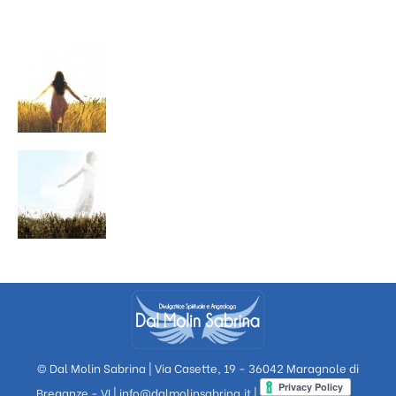
© Dal Molin Sabrina | Via Casette, 19 - 36042 Maragnole di
Breganze - VI |
info@dalmolinsabrina.it
|