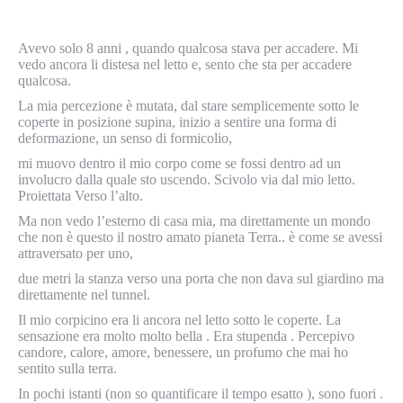
Avevo solo 8 anni , quando qualcosa stava per accadere. Mi
vedo ancora li distesa nel letto e, sento che sta per accadere
qualcosa.
La mia percezione è mutata, dal stare semplicemente sotto le
coperte in posizione supina, inizio a sentire una forma di
deformazione, un senso di formicolio,
mi muovo dentro il mio corpo come se fossi dentro ad un
involucro dalla quale sto uscendo. Scivolo via dal mio letto.
Proiettata Verso l’alto.
Ma non vedo l’esterno di casa mia, ma direttamente un mondo
che non è questo il nostro amato pianeta Terra.. è come se avessi
attraversato per uno,
due metri la stanza verso una porta che non dava sul giardino ma
direttamente nel tunnel.
Il mio corpicino era li ancora nel letto sotto le coperte. La
sensazione era molto molto bella . Era stupenda . Percepivo
candore, calore, amore, benessere, un profumo che mai ho
sentito sulla terra.
In pochi istanti (non so quantificare il tempo esatto ), sono fuori .