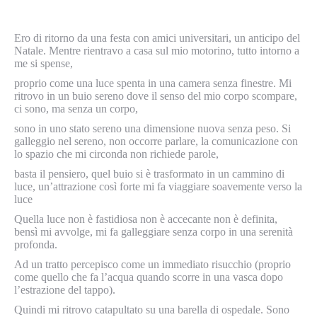
Ero di ritorno da una festa con amici universitari, un anticipo del
Natale. Mentre rientravo a casa sul mio motorino, tutto intorno a
me si spense,
proprio come una luce spenta in una camera senza finestre. Mi
ritrovo in un buio sereno dove il senso del mio corpo scompare,
ci sono, ma senza un corpo,
sono in uno stato sereno una dimensione nuova senza peso. Si
galleggio nel sereno, non occorre parlare, la comunicazione con
lo spazio che mi circonda non richiede parole,
basta il pensiero, quel buio si è trasformato in un cammino di
luce, un’attrazione così forte mi fa viaggiare soavemente verso la
luce
Quella luce non è fastidiosa non è accecante non è definita,
bensì mi avvolge, mi fa galleggiare senza corpo in una serenità
profonda.
Ad un tratto percepisco come un immediato risucchio (proprio
come quello che fa l’acqua quando scorre in una vasca dopo
l’estrazione del tappo).
Quindi mi ritrovo catapultato su una barella di ospedale. Sono