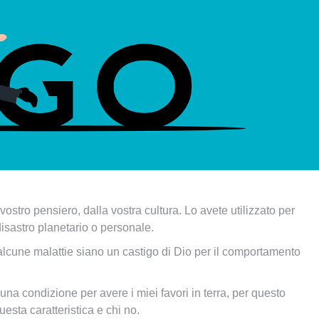
stro pensiero, dalla vostra cultura. Lo avete utilizzato per
 disastro planetario o personale.
lcune malattie siano un castigo di Dio per il comportamento
na condizione per avere i miei favori in terra, per questo
esta caratteristica e chi no.