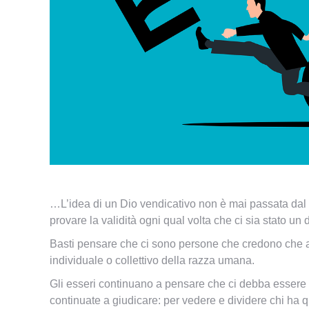
…L’idea di un Dio vendicativo non è mai passata dal vo
provare la validità ogni qual volta che ci sia stato un
Basti pensare che ci sono persone che credono che a
individuale o collettivo della razza umana.
Gli esseri continuano a pensare che ci debba essere u
continuate a giudicare: per vedere e dividere chi ha qu