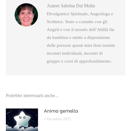
Autore
Sabrina Dal Molin
Divulgatrice Spirituale, Angeologa e
Scrittrice. Sono a contatto con gli
Angeli e con il mondo dell’Aldilà fin
da bambina e metto a disposizione
delle persone questi miei doni tramite
incontri individuali, incontri di
gruppo e corsi di approfondimento.
Potrebbe interessarti anche...
Anima gemella
1 Dicembre 2025