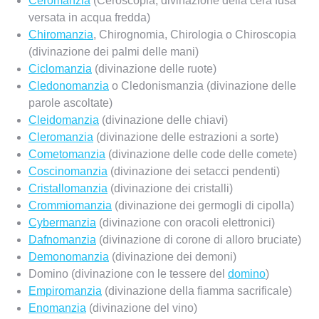
Ceromanzia
(Ceroscopia; divinazione della cera fusa
versata in acqua fredda)
Chiromanzia
, Chirognomia, Chirologia o Chiroscopia
(divinazione dei palmi delle mani)
Ciclomanzia
(divinazione delle ruote)
Cledonomanzia
o Cledonismanzia (divinazione delle
parole ascoltate)
Cleidomanzia
(divinazione delle chiavi)
Cleromanzia
(divinazione delle estrazioni a sorte)
Cometomanzia
(divinazione delle code delle comete)
Coscinomanzia
(divinazione dei setacci pendenti)
Cristallomanzia
(divinazione dei cristalli)
Crommiomanzia
(divinazione dei germogli di cipolla)
Cybermanzia
(divinazione con oracoli elettronici)
Dafnomanzia
(divinazione di corone di alloro bruciate)
Demonomanzia
(divinazione dei demoni)
Domino (divinazione con le tessere del
domino
)
Empiromanzia
(divinazione della fiamma sacrificale)
Enomanzia
(divinazione del vino)