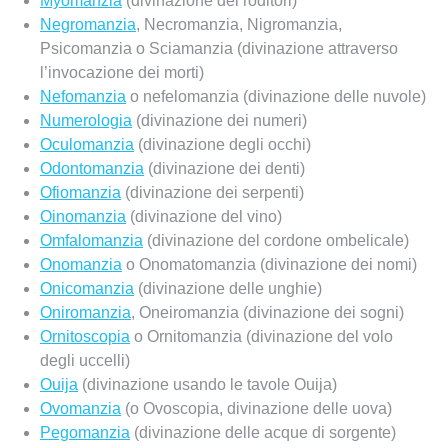
Myomanzia
(divinazione dei roditori)
Negromanzia
, Necromanzia, Nigromanzia,
Psicomanzia o Sciamanzia (divinazione attraverso
l’invocazione dei morti)
Nefomanzia
o nefelomanzia (divinazione delle nuvole)
Numerologia
(divinazione dei numeri)
Oculomanzia
(divinazione degli occhi)
Odontomanzia
(divinazione dei denti)
Ofiomanzia
(divinazione dei serpenti)
Oinomanzia
(divinazione del vino)
Omfalomanzia
(divinazione del cordone ombelicale)
Onomanzia
o Onomatomanzia (divinazione dei nomi)
Onicomanzia
(divinazione delle unghie)
Oniromanzia
, Oneiromanzia (divinazione dei sogni)
Ornitoscopia
o Ornitomanzia (divinazione del volo
degli uccelli)
Ouija
(divinazione usando le tavole Ouija)
Ovomanzia
(o Ovoscopia, divinazione delle uova)
Pegomanzia
(divinazione delle acque di sorgente)