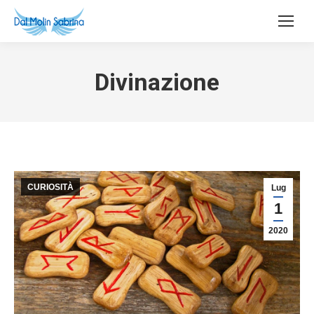
Divinazione
CURIOSITÀ
Lug
1
2020