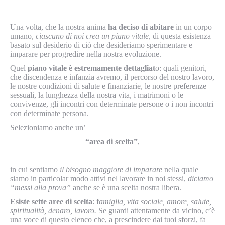
Una volta, che la nostra anima
ha deciso di abitare
in un corpo
umano,
ciascuno di noi crea un piano vitale,
di questa esistenza
basato sul desiderio di ciò che desideriamo sperimentare e
imparare per progredire nella nostra evoluzione.
Quel
piano vitale è estremamente dettagliat
o: quali genitori,
che discendenza e infanzia avremo, il percorso del nostro lavoro,
le nostre condizioni di salute e finanziarie, le nostre preferenze
sessuali, la lunghezza della nostra vita, i matrimoni o le
convivenze, gli incontri con determinate persone o i non incontri
con determinate persona.
Selezioniamo anche un’
“area di scelta”
,
in cui sentiamo
il bisogno maggiore di imparare
nella quale
siamo in particolar modo attivi nel lavorare in noi stessi,
diciamo
“messi alla prova”
anche se è una scelta nostra libera.
Esiste sette aree di scelta
: f
amiglia, vita sociale, amore, salute,
spiritualità, denaro, lavoro.
Se guardi attentamente da vicino, c’è
una voce di questo elenco che, a prescindere dai tuoi sforzi, fa