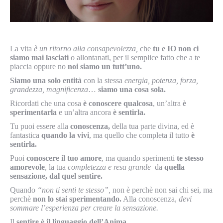
La vita
è un ritorno alla consapevolezza,
che
tu e IO non ci
siamo mai lasciati
o allontanati, per il semplice fatto che a te
piaccia oppure no
noi siamo un tutt’uno.
Siamo una solo entità
con la stessa
energia, potenza, forza,
grandezza, magnificenza
…
siamo una cosa sola.
Ricordati che una cosa
è conoscere qualcosa
, un’altra
è
sperimentarla
e un’altra ancora
è sentirla.
Tu puoi essere alla
conoscenza,
della tua parte divina, ed è
fantastica
quando la vivi
, ma quello che completa il tutto
è
sentirla.
Puoi
conoscere il tuo amore
, ma quando sperimenti
te stesso
amorevole
, la tua
completezza e resa grande
da
quella
sensazione, dal quel sentire.
Quando
“non ti senti te stesso”,
non è perchè non sai chi sei, ma
perchè
non lo stai sperimentando.
Alla conoscenza,
devi
sommare l’esperienza per creare la sensazione.
Il
sentire è il linguaggio dell’Anima.