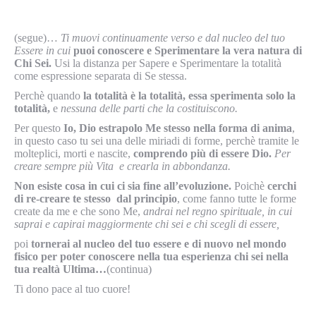
(segue)…
Ti muovi continuamente verso e dal nucleo del tuo
Essere in cui
puoi conoscere e Sperimentare la vera natura di
Chi Sei.
Usi la distanza per Sapere e Sperimentare la totalità
come espressione separata di Se stessa.
Perchè quando
la totalità è la totalità, essa sperimenta solo la
totalità,
e
nessuna delle parti che la costituiscono.
Per questo
Io, Dio estrapolo Me stesso nella forma di anima
,
in questo caso tu sei una delle miriadi di forme, perchè tramite le
molteplici, morti e nascite,
comprendo più di essere Dio.
Per
creare sempre più Vita e crearla in abbondanza.
Non esiste cosa in cui ci sia fine all’evoluzione.
Poichè
cerchi
di re-creare te stesso dal principio
, come fanno tutte le forme
create da me e che sono Me,
andrai nel regno spirituale, in cui
saprai e capirai maggiormente chi sei e chi scegli di essere,
poi
tornerai al nucleo del tuo essere e di nuovo nel mondo
fisico per poter conoscere nella tua esperienza chi sei nella
tua realtà Ultima…
(continua)
Ti dono pace al tuo cuore!