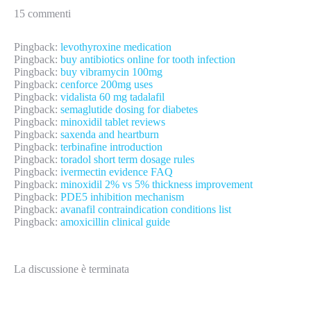
15 commenti
Pingback:
levothyroxine medication
Pingback:
buy antibiotics online for tooth infection
Pingback:
buy vibramycin 100mg
Pingback:
cenforce 200mg uses
Pingback:
vidalista 60 mg tadalafil
Pingback:
semaglutide dosing for diabetes
Pingback:
minoxidil tablet reviews
Pingback:
saxenda and heartburn
Pingback:
terbinafine introduction
Pingback:
toradol short term dosage rules
Pingback:
ivermectin evidence FAQ
Pingback:
minoxidil 2% vs 5% thickness improvement
Pingback:
PDE5 inhibition mechanism
Pingback:
avanafil contraindication conditions list
Pingback:
amoxicillin clinical guide
La discussione è terminata