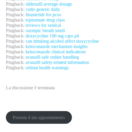
Pingback:
sildenafil average dosage
Pingback:
cialis generic daily
Pingback:
finasteride for pcos
Pingback:
topiramate drug class
Pingback:
reviews for xenical
Pingback:
ozempic breath smell
Pingback:
doxycycline 100 mg caps pil
Pingback:
can drinking alcohol affect doxycycline
Pingback:
ketoconazole mechanism insights
Pingback:
ketoconazole clinical indications
Pingback:
avanafil safe online handling
Pingback:
avanafil safety‑related information
Pingback:
orlistat health warnings
La discussione è terminata
Prenota il tuo appuntamento