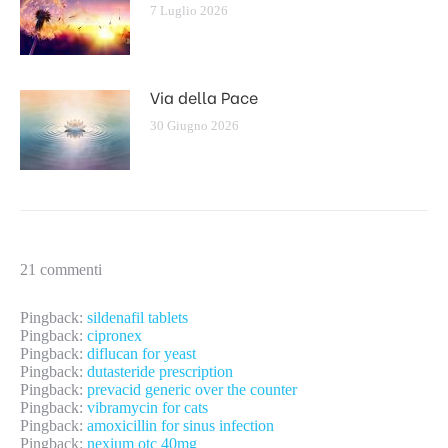
7 Luglio 2026
Via della Pace
30 Giugno 2026
21 commenti
Pingback:
sildenafil tablets
Pingback:
cipronex
Pingback:
diflucan for yeast
Pingback:
dutasteride prescription
Pingback:
prevacid generic over the counter
Pingback:
vibramycin for cats
Pingback:
amoxicillin for sinus infection
Pingback:
nexium otc 40mg