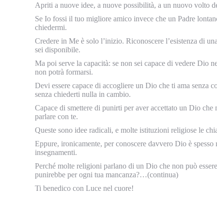
Apriti a nuove idee, a nuove possibilità, a un nuovo volto d
Se Io fossi il tuo migliore amico invece che un Padre lontano,
chiedermi.
Credere in Me è solo l’inizio. Riconoscere l’esistenza di una
sei disponibile.
Ma poi serve la capacità: se non sei capace di vedere Dio nei
non potrà formarsi.
Devi essere capace di accogliere un Dio che ti ama senza co
senza chiederti nulla in cambio.
Capace di smettere di punirti per aver accettato un Dio che
parlare con te.
Queste sono idee radicali, e molte istituzioni religiose le ch
Eppure, ironicamente, per conoscere davvero Dio è spesso ne
insegnamenti.
Perché molte religioni parlano di un Dio che non può esser
punirebbe per ogni tua mancanza?…(continua)
Ti benedico con Luce nel cuore!