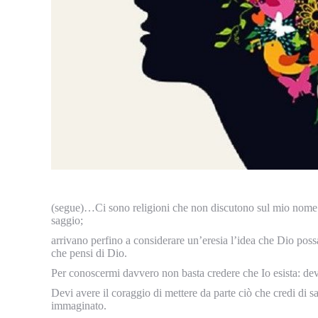
(segue)…Ci sono religioni che non discutono sul mio nome
saggio;
arrivano perfino a considerare un’eresia l’idea che Dio possa
che pensi di Dio.
Per conoscermi davvero non basta credere che Io esista: devi
Devi avere il coraggio di mettere da parte ciò che credi di
immaginato.