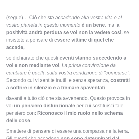
(segue)… Ciò che
sta accadendo alla vostra vita e al
vostro pianeta in questo momento
è un bene
, ma l
a
positività andrà perduta se voi non la vedete così,
se
insistete a pensare di
essere vittime di quel che
accade,
se dichiarate che questi
eventi stanno succedendo a
voi e non mediante voi
.
La prima convinzione da
cambiare è quella sulla vostra condizione di “comparse”.
Secondo cui vi sentite inutili e senza speranza,
costretti
a soffrire in silenzio e a tremare spaventati
davanti a tutto ciò che sta avvenendo. Questo provoca in
voi
un pensiero disfunzionale
per cui sostituisci tale
pensiero con:
Riconosco il mio ruolo nello schema
delle cose
.
Smettere di pensare di essere una comparsa nella terra.
Gli eventi che accadono
non sono determinati dal