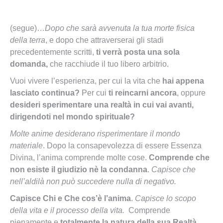
(segue)…
Dopo che sarà avvenuta la tua morte fisica
della terra
, e dopo che attraverserai gli stadi
precedentemente scritti,
ti verrà posta una sola
domanda,
che racchiude il tuo libero arbitrio.
Vuoi vivere l’esperienza, per cui la vita che
hai appena
lasciato continua?
Per cui
ti reincarni ancora
, oppure
desideri sperimentare una realtà in cui vai avanti,
dirigendoti nel mondo spirituale?
Molte anime desiderano risperimentare il mondo
materiale
. Dopo la consapevolezza di essere Essenza
Divina, l’anima comprende molte cose.
Comprende che
non esiste il giudizio nè la condanna
.
Capisce che
nell’aldilà non può succedere nulla di negativo.
Capisce Chi e Che cos’è l’anima
.
Capisce lo scopo
della vita e il processo della vita.
Comprende
pienamente e
totalmente la natura della sua Realtà